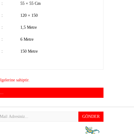
:
55 × 55 Cm
:
120 × 150
:
1,5 Metre
:
6 Metre
:
150 Metre
elerine sahiptir.
..
GÖNDER