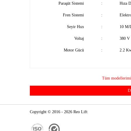
Paraşüt Sistemi
:
Hıza D
Fren Sistemi
:
Elektr
Seyir Hızı
:
10 M/
Voltaj
:
380 V
Motor Gücü
:
2.2 K
Tüm modellerimiz
D
Copyright © 2016 - 2026 Reo Lift