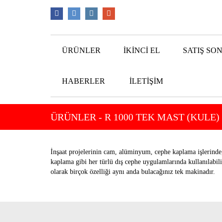
ÜRÜNLER
İKINCI EL
SATIŞ SO
HABERLER
İLETIŞIM
ÜRÜNLER
- R 1000 TEK MAST (KULE
İnşaat projelerinin cam, alüminyum, cephe kaplama işlerind
kaplama gibi her türlü dış cephe uygulamlarında kullanılabili
olarak birçok özelliği aynı anda bulacağınız tek makinadır.