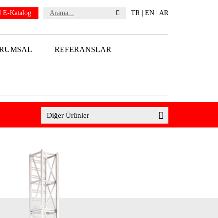
E-Katalog
TR
|
EN
|
AR
RUMSAL
REFERANSLAR